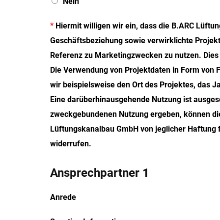
Nein
t
N
r
*
Hiermit willigen wir ein, dass die B.ARC Lüf
Geschäftsbeziehung sowie verwirklichte Projek
Referenz zu Marketingzwecken zu nutzen. Dies
Die Verwendung von Projektdaten in Form von Fo
wir beispielsweise den Ort des Projektes, das J
Eine darüberhinausgehende Nutzung ist ausgeschl
zweckgebundenen Nutzung ergeben, können dies
Lüftungskanalbau GmbH von jeglicher Haftung fr
widerrufen.
Ansprechpartner 1
Anrede