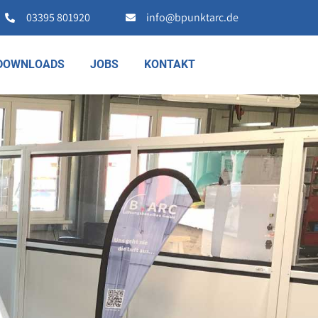
03395 801920
info@bpunktarc.de
DOWNLOADS
JOBS
KONTAKT