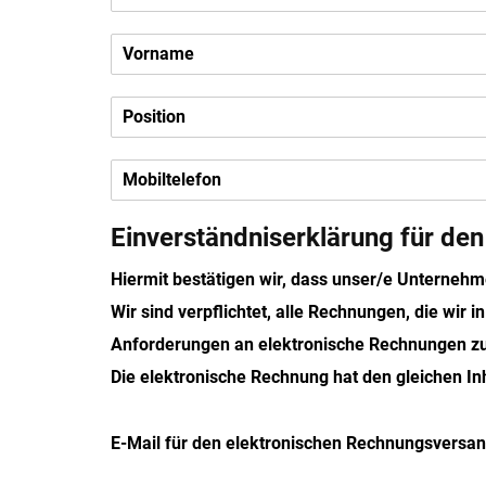
e
1
r
V
r
o
/
r
F
P
n
r
o
a
a
s
m
u
M
i
e
2
o
t
2
b
i
Einverständniserklärung für de
i
o
l
n
t
2
Hiermit bestätigen wir, dass unser/e Unterneh
e
Wir sind verpflichtet, alle Rechnungen, die wir 
l
e
Anforderungen an elektronische Rechnungen zu
f
Die elektronische Rechnung hat den gleichen Inh
o
n
2
E-Mail für den elektronischen Rechnungsversa