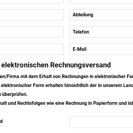
a
m
A
e
b
2
t
T
e
e
i
l
l
E
e
u
-
f
n
M
o
g
n elektronischen Rechnungsversand
a
n
2
i
2
l
men/Firma mit dem Erhalt von Rechnungen in elektronischer Fo
2
in elektronischer Form erhalten hinsichtlich der in unserem Lan
 überprüfen.
alt und Rechtsfolgen wie eine Rechnung in Papierform und ist 
E
nd
-
M