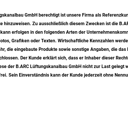
o
u
n
m
:
tungskanalbau GmbH berechtigt ist unsere Firma als Referenz
m
e
te hinzuweisen. Zu ausschließlich diesem Zwecken ist die B.
r
 kann erfolgen in den folgenden Arten der Unternehmenskom
tos, Grafiken oder Texten. Wirtschaftliche Kennzahlen werden
ahr, die eingebaute Produkte sowie sonstige Angaben, die das 
ossen. Der Kunde erklärt sich, dass er Inhaber dieser Rechte 
e der B.ARC Lüftungskanalbau GmbH nicht zur Last gelegt we
ei. Sein Einverständnis kann der Kunde jederzeit ohne Nennu