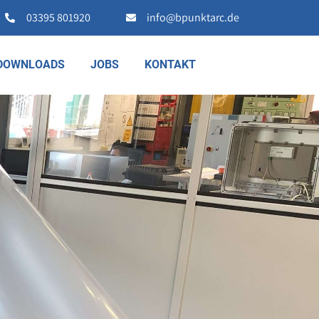
03395 801920
info@bpunktarc.de
DOWNLOADS
JOBS
KONTAKT