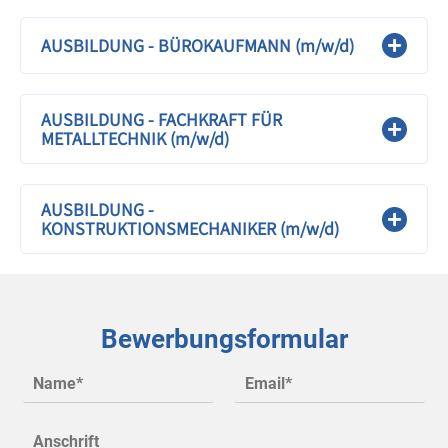
AUSBILDUNG - BÜROKAUFMANN (m/w/d)
AUSBILDUNG - FACHKRAFT FÜR
METALLTECHNIK (m/w/d)
AUSBILDUNG -
KONSTRUKTIONSMECHANIKER (m/w/d)
Bewerbungsformular
N
E
a
m
m
a
A
e
i